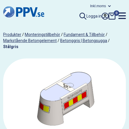
0
Logga in
Produkter
/
Monteringstillbehör
/
Fundament & Tillbehör
/
Markstående Betongelement
/
Betonggris | Betongsugga
/
Stålgris