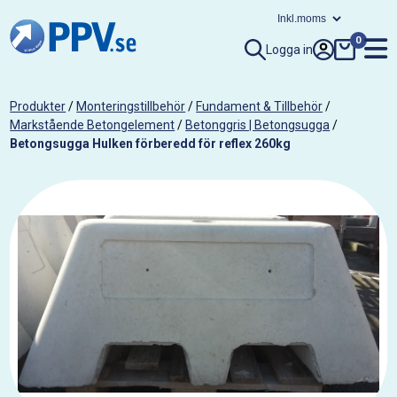
0
Logga in
Produkter
/
Monteringstillbehör
/
Fundament & Tillbehör
/
Markstående Betongelement
/
Betonggris | Betongsugga
/
Betongsugga Hulken förberedd för reflex 260kg