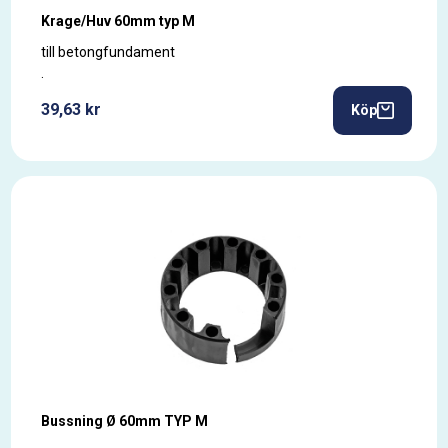
Krage/Huv 60mm typ M
till betongfundament
.
39,63 kr
Köp
Bussning Ø 60mm TYP M