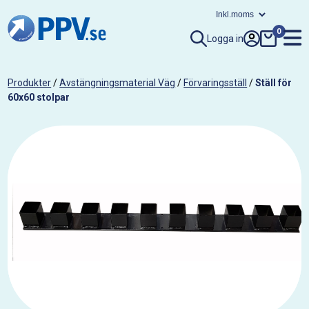
0
Logga in
Produkter
/
Avstängningsmaterial Väg
/
Förvaringsställ
/
Ställ för
60x60 stolpar