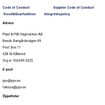
Code of Conduct
Supplier Code of Conduct
Visselblåsarfunktion
Integritetspolicy
Adress
Plast & Plåt Vägmärken AB
Besök: Bangårdsvägen 49
Post: Box 11
428 36 Kållered
Org.nr: 556349-0225
E-post
ppv@ppv.se
faktura@ppv.se
Öppettider