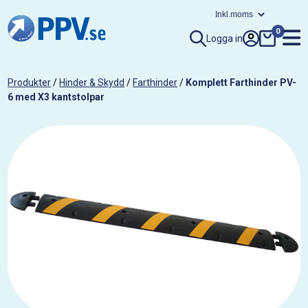
0
Logga in
Produkter
/
Hinder & Skydd
/
Farthinder
/
Komplett Farthinder PV-
6 med X3 kantstolpar