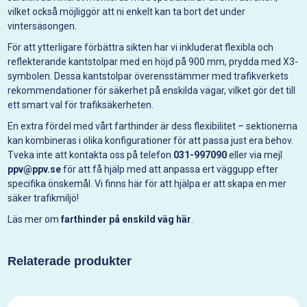
vilket också möjliggör att ni enkelt kan ta bort det under
vintersäsongen.
För att ytterligare förbättra sikten har vi inkluderat flexibla och
reflekterande kantstolpar med en höjd på 900 mm, prydda med X3-
symbolen. Dessa kantstolpar överensstämmer med trafikverkets
rekommendationer för säkerhet på enskilda vägar, vilket gör det till
ett smart val för trafiksäkerheten.
En extra fördel med vårt farthinder är dess flexibilitet – sektionerna
kan kombineras i olika konfigurationer för att passa just era behov.
Tveka inte att kontakta oss på telefon
031-997090
eller via mejl
ppv@ppv.se
för att få hjälp med att anpassa ert väggupp efter
specifika önskemål. Vi finns här för att hjälpa er att skapa en mer
säker trafikmiljö!
Läs mer om
farthinder på enskild väg
här
.
Relaterade produkter