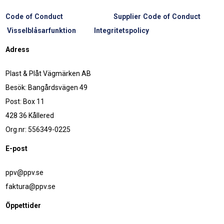
Code of Conduct
Supplier Code of Conduct
Visselblåsarfunktion
Integritetspolicy
Adress
Plast & Plåt Vägmärken AB
Besök: Bangårdsvägen 49
Post: Box 11
428 36 Kållered
Org.nr: 556349-0225
E-post
ppv@ppv.se
faktura@ppv.se
Öppettider