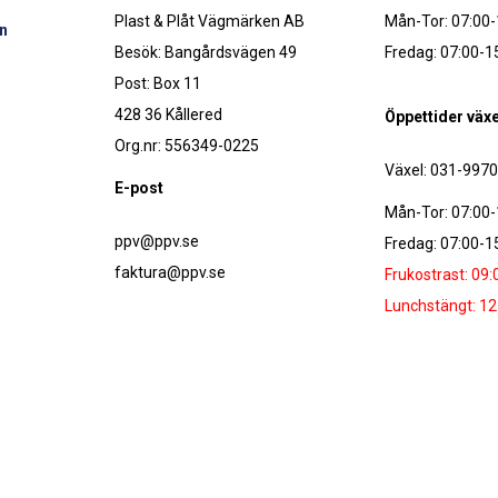
Plast & Plåt Vägmärken AB
Mån-Tor: 07:00-
n
Besök: Bangårdsvägen 49
Fredag: 07:00-1
Post: Box 11
428 36 Kållered
Öppettider växe
Org.nr: 556349-0225
Växel: 031-997
E-post
Mån-Tor: 07:00-
ppv@ppv.se
Fredag: 07:00-1
faktura@ppv.se
Frukostrast: 09:
Lunchstängt: 12