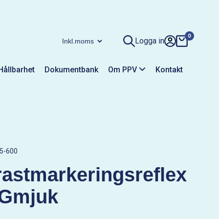
0
Logga in
Hållbarhet
Dokumentbank
Om PPV
Kontakt
5-600
astmarkeringsreflex
DGmjuk