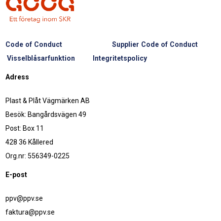
Code of Conduct
Supplier Code of Conduct
Visselblåsarfunktion
Integritetspolicy
Adress
Plast & Plåt Vägmärken AB
Besök: Bangårdsvägen 49
Post: Box 11
428 36 Kållered
Org.nr: 556349-0225
E-post
ppv@ppv.se
faktura@ppv.se