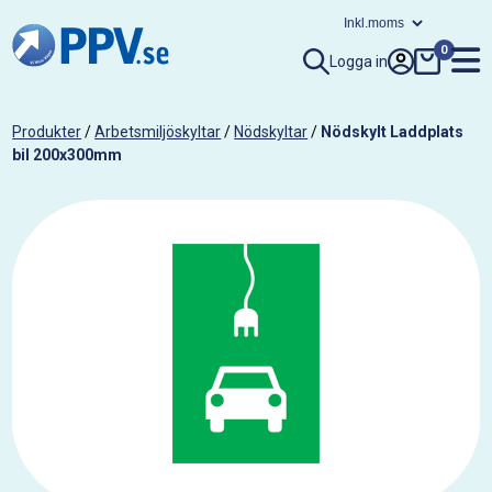
0
Logga in
Produkter
/
Arbetsmiljöskyltar
/
Nödskyltar
/
Nödskylt Laddplats
bil 200x300mm