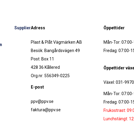
Supplier
Adress
Öppettider
Plast & Plåt Vägmärken AB
Mån-Tor: 07:00-
n
Besök: Bangårdsvägen 49
Fredag: 07:00-1
Post: Box 11
428 36 Kållered
Öppettider växe
Org.nr: 556349-0225
Växel: 031-997
E-post
Mån-Tor: 07:00-
ppv@ppv.se
Fredag: 07:00-1
faktura@ppv.se
Frukostrast: 09:
Lunchstängt: 12