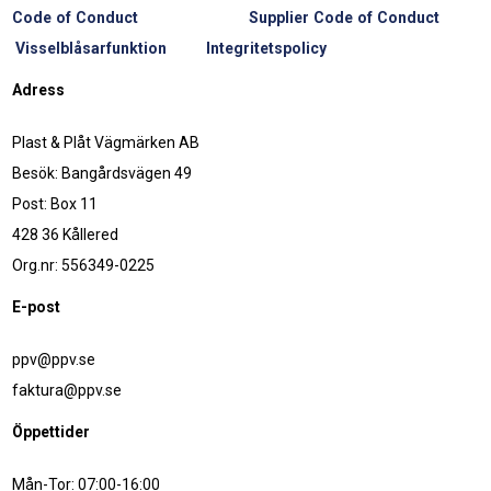
Code of Conduct
Supplier Code of Conduct
Visselblåsarfunktion
Integritetspolicy
Adress
Plast & Plåt Vägmärken AB
Besök: Bangårdsvägen 49
Post: Box 11
428 36 Kållered
Org.nr: 556349-0225
E-post
ppv@ppv.se
faktura@ppv.se
Öppettider
Mån-Tor: 07:00-16:00