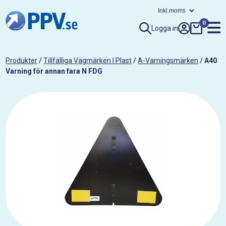
0
Logga in
Produkter
/
Tillfälliga Vägmärken I Plast
/
A-Varningsmärken
/
A40
Varning för annan fara N FDG