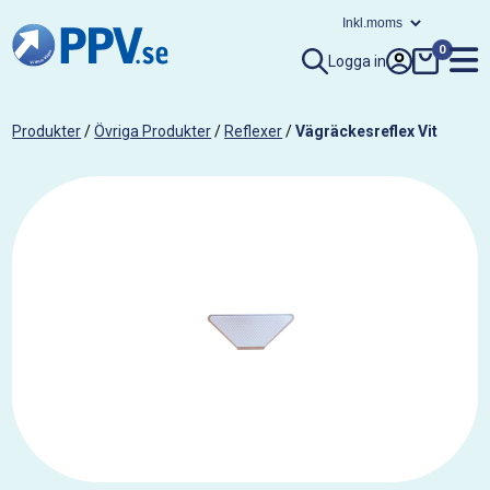
0
Logga in
Produkter
/
Övriga Produkter
/
Reflexer
/
Vägräckesreflex Vit