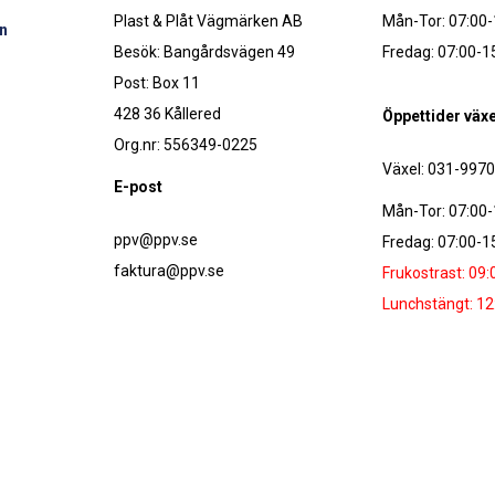
Plast & Plåt Vägmärken AB
Mån-Tor: 07:00-
n
Besök: Bangårdsvägen 49
Fredag: 07:00-1
Post: Box 11
428 36 Kållered
Öppettider växe
Org.nr: 556349-0225
Växel: 031-997
E-post
Mån-Tor: 07:00-
ppv@ppv.se
Fredag: 07:00-1
faktura@ppv.se
Frukostrast: 09:
Lunchstängt: 12