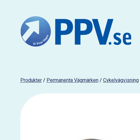
Produkter
/
Permanenta Vägmärken
/
Cykelvägvisning