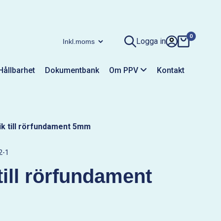
0
Logga in
Hållbarhet
Dokumentbank
Om PPV
Kontakt
ik till rörfundament 5mm
2-1
till rörfundament