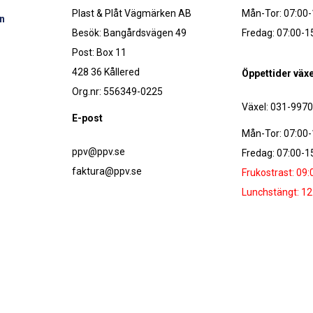
Plast & Plåt Vägmärken AB
Mån-Tor: 07:00-
n
Besök: Bangårdsvägen 49
Fredag: 07:00-1
Post: Box 11
428 36 Kållered
Öppettider växe
Org.nr: 556349-0225
Växel: 031-997
E-post
Mån-Tor: 07:00-
ppv@ppv.se
Fredag: 07:00-1
faktura@ppv.se
Frukostrast: 09:
Lunchstängt: 12