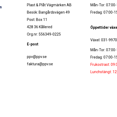
Plast & Plåt Vägmärken AB
Mån-Tor: 07:00-
n
Besök: Bangårdsvägen 49
Fredag: 07:00-1
Post: Box 11
428 36 Kållered
Öppettider växe
Org.nr: 556349-0225
Växel: 031-997
E-post
Mån-Tor: 07:00-
ppv@ppv.se
Fredag: 07:00-1
faktura@ppv.se
Frukostrast: 09:
Lunchstängt: 12