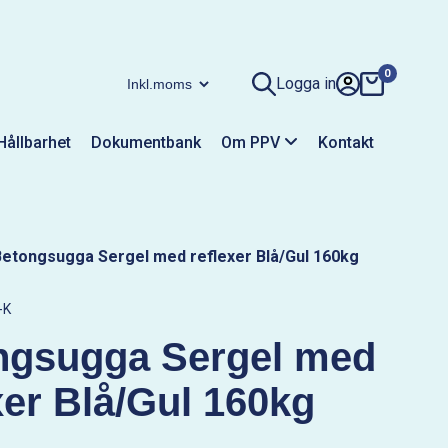
0
Logga in
Hållbarhet
Dokumentbank
Om PPV
Kontakt
etongsugga Sergel med reflexer Blå/Gul 160kg
-K
ngsugga Sergel med
xer Blå/Gul 160kg