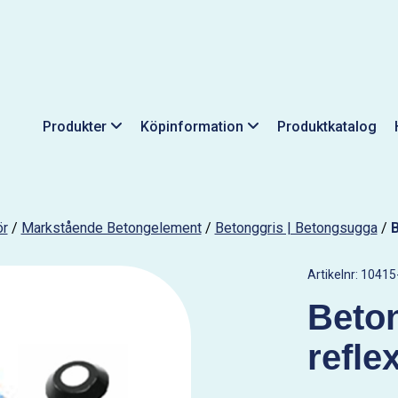
Produkter
Köpinformation
Produktkatalog
ör
/
Markstående Betongelement
/
Betonggris | Betongsugga
/
B
Artikelnr:
10415
Beto
refle