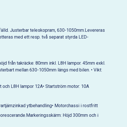
fälld. Justerbar teleskopram, 630-1050mm.Levereras
etteras med ett resp. två separat styrda LED-
öjd från takräcke: 80mm inkl. L8H lampor. 45mm exkl.
sterbart mellan 630-1050mm längs med bilen. • Vikt:
lt och L8H lampor 12A• Startström motor: 10A
svartjärnzinkad ytbehandling• Motorchassi i rostfritt
 fluorescerande.Markeringsskärm: Höjd 300mm och i