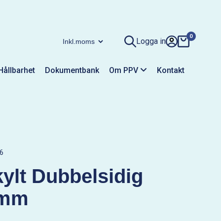
0
Logga in
Hållbarhet
Dokumentbank
Om PPV
Kontakt
6
ylt Dubbelsidig
0mm