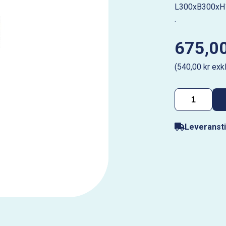
L300xB300xH
.
675,00
(540,00 kr exk
Leveransti