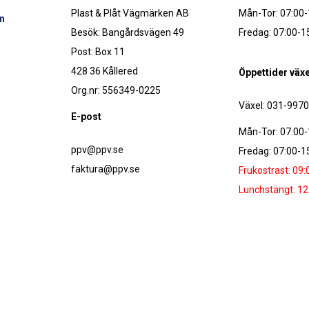
Plast & Plåt Vägmärken AB
Mån-Tor: 07:00-
n
Besök: Bangårdsvägen 49
Fredag: 07:00-1
Post: Box 11
428 36 Kållered
Öppettider växe
Org.nr: 556349-0225
Växel: 031-997
E-post
Mån-Tor: 07:00-
ppv@ppv.se
Fredag: 07:00-1
faktura@ppv.se
Frukostrast: 09:
Lunchstängt: 12