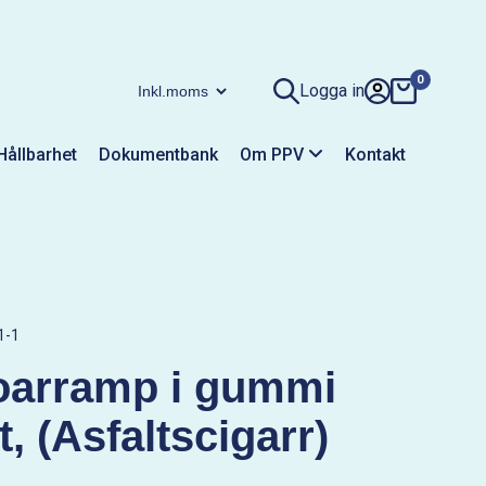
0
Logga in
Hållbarhet
Dokumentbank
Om PPV
Kontakt
1-1
toarramp i gummi
t, (Asfaltscigarr)