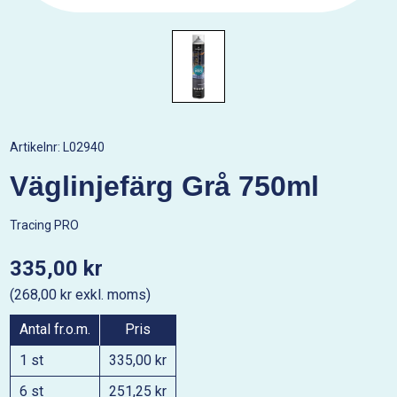
Artikelnr:
L02940
Väglinjefärg Grå 750ml
Tracing PRO
335,00 kr
(268,00 kr exkl. moms)
Antal fr.o.m.
Pris
1 st
335,00 kr
6 st
251,25 kr