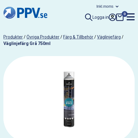
0
Logga in
Produkter
/
Övriga Produkter
/
Färg & Tillbehör
/
Väglinjefärg
/
Väglinjefärg Grå 750ml