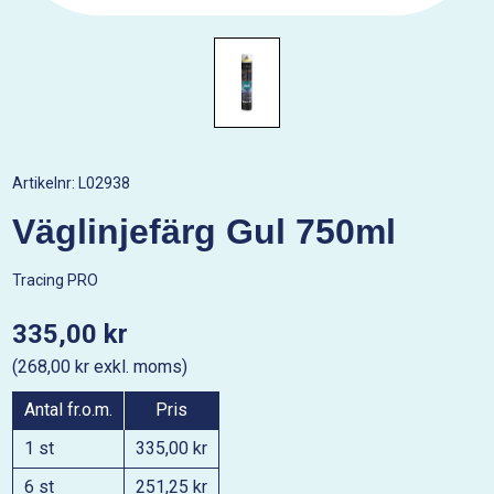
Artikelnr:
L02938
Väglinjefärg Gul 750ml
Tracing PRO
335,00 kr
(268,00 kr exkl. moms)
Antal fr.o.m.
Pris
1 st
335,00 kr
6 st
251,25 kr