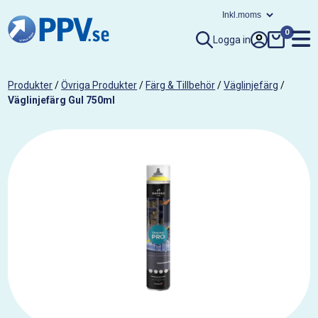
0
Logga in
Produkter
/
Övriga Produkter
/
Färg & Tillbehör
/
Väglinjefärg
/
Väglinjefärg Gul 750ml