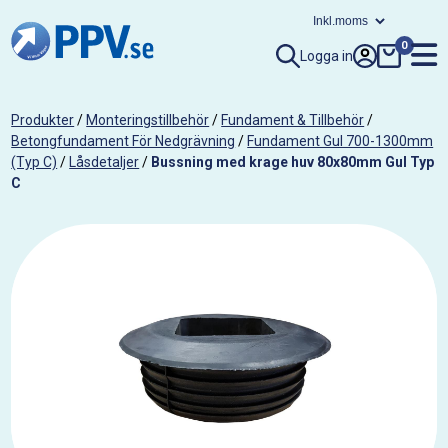
0
Logga in
Produkter
/
Monteringstillbehör
/
Fundament & Tillbehör
/
Betongfundament För Nedgrävning
/
Fundament Gul 700-1300mm
(Typ C)
/
Låsdetaljer
/
Bussning med krage huv 80x80mm Gul Typ
C