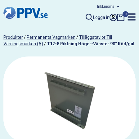
0
Logga in
Produkter
/
Permanenta Vägmärken
/
Tilläggstavlor Till
Varningsmärken (A)
/
T12-8 Riktning Höger-Vänster 90° Röd/gul