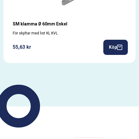
SM klamma Ø 60mm Enkel
För skyltar med list KL KVL
55,63 kr
Köp