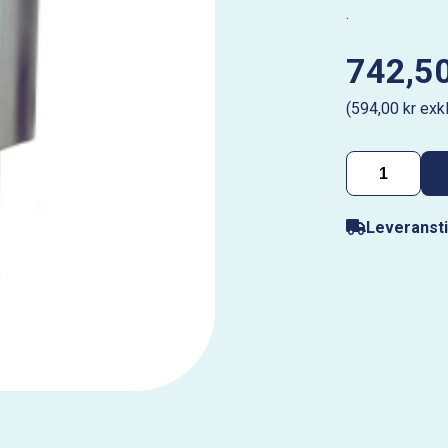
.
742,50
(594,00 kr exk
Leveransti