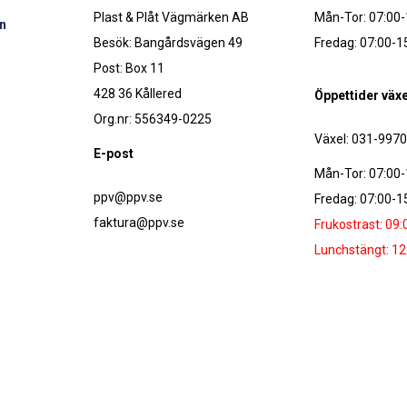
Plast & Plåt Vägmärken AB
Mån-Tor: 07:00-
n
Besök: Bangårdsvägen 49
Fredag: 07:00-1
Post: Box 11
428 36 Kållered
Öppettider växe
Org.nr: 556349-0225
Växel: 031-997
E-post
Mån-Tor: 07:00-
ppv@ppv.se
Fredag: 07:00-1
faktura@ppv.se
Frukostrast: 09:
Lunchstängt: 12