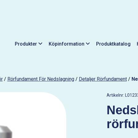
Produkter
Köpinformation
Produktkatalog
ör
/
Rörfundament För Nedslagning
/
Detaljer Rörfundament
/
Ne
Artikelnr:
L0123
Nedsl
rörf