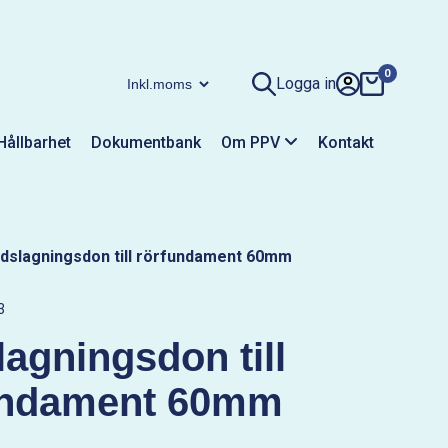
0
Logga in
Hållbarhet
Dokumentbank
Om PPV
Kontakt
dslagningsdon till rörfundament 60mm
3
agningsdon till
undament 60mm