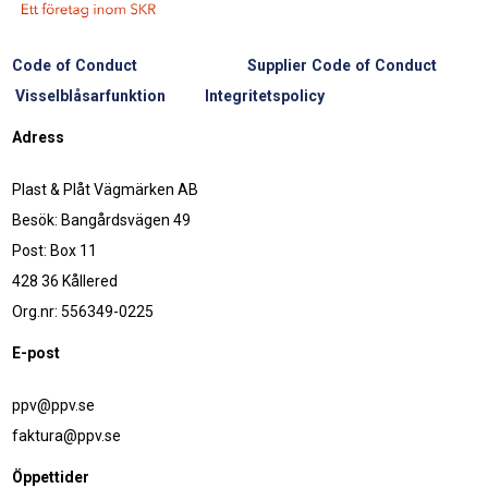
Code of Conduct
Supplier Code of Conduct
Visselblåsarfunktion
Integritetspolicy
Adress
Plast & Plåt Vägmärken AB
Besök: Bangårdsvägen 49
Post: Box 11
428 36 Kållered
Org.nr: 556349-0225
E-post
ppv@ppv.se
faktura@ppv.se
Öppettider