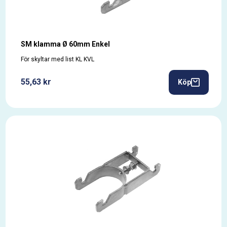
SM klamma Ø 60mm Enkel
För skyltar med list KL KVL
55,63 kr
Köp