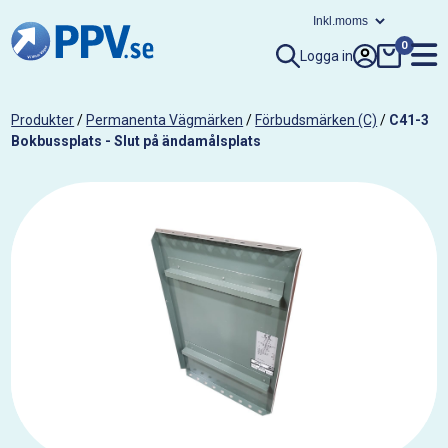
0
Logga in
Produkter
/
Permanenta Vägmärken
/
Förbudsmärken (C)
/
C41-3
Bokbussplats - Slut på ändamålsplats