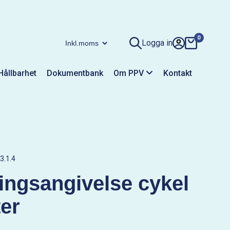
0
Logga in
Hållbarhet
Dokumentbank
Om PPV
Kontakt
3.1.4
ingsangivelse cykel
er