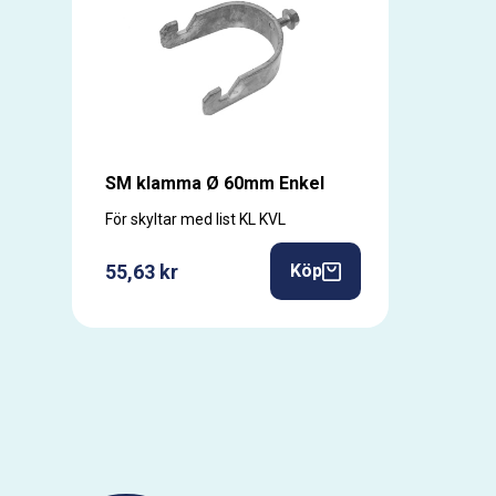
SM klamma Ø 60mm Enkel
För skyltar med list KL KVL
55,63 kr
Köp