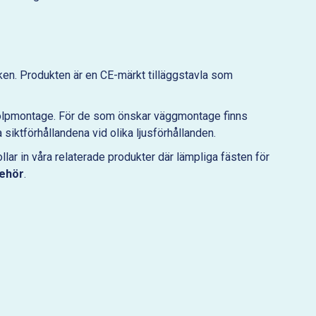
fiken. Produkten är en CE-märkt tilläggstavla som
stolpmontage. För de som önskar väggmontage finns
 siktförhållandena vid olika ljusförhållanden.
ollar in våra relaterade produkter där lämpliga fästen för
behör
.