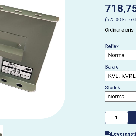
718,75
(575,00 kr exk
Ordinarie pris:
Reflex
Bärare
Storlek
Leveransti