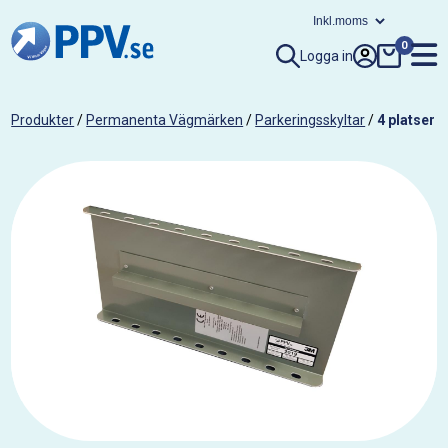
0
Logga in
Produkter
/
Permanenta Vägmärken
/
Parkeringsskyltar
/
4 platser