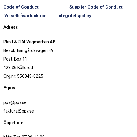
Code of Conduct
Supplier Code of Conduct
Visselblåsarfunktion
Integritetspolicy
Adress
Plast & Plåt Vägmärken AB
Besök: Bangårdsvägen 49
Post: Box 11
428 36 Kållered
Org.nr: 556349-0225
E-post
ppv@ppv.se
faktura@ppv.se
Öppettider