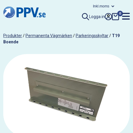
0
Logga in
Produkter
/
Permanenta Vägmärken
/
Parkeringsskyltar
/
T19
Boende