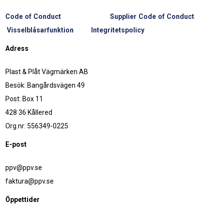
Code of Conduct
Supplier Code of Conduct
Visselblåsarfunktion
Integritetspolicy
Adress
Plast & Plåt Vägmärken AB
Besök: Bangårdsvägen 49
Post: Box 11
428 36 Kållered
Org.nr: 556349-0225
E-post
ppv@ppv.se
faktura@ppv.se
Öppettider