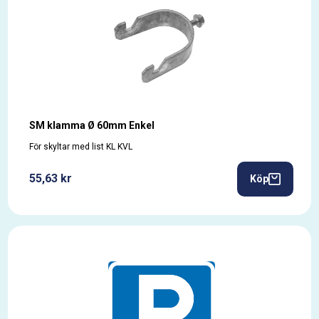
SM klamma Ø 60mm Enkel
För skyltar med list KL KVL
55,63 kr
Köp