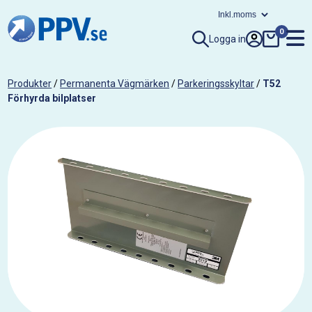
0
Logga in
Produkter
/
Permanenta Vägmärken
/
Parkeringsskyltar
/
T52
Förhyrda bilplatser