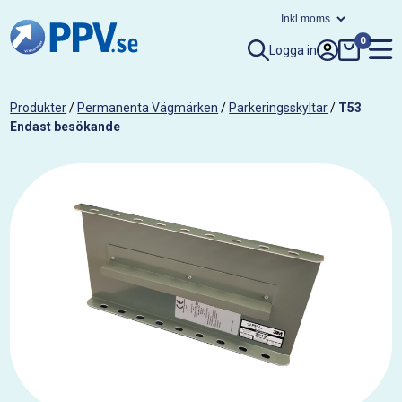
0
Logga in
Produkter
/
Permanenta Vägmärken
/
Parkeringsskyltar
/
T53
Endast besökande