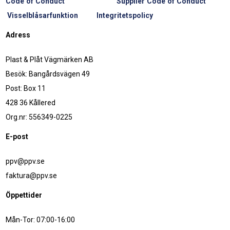
Code of Conduct
Supplier Code of Conduct
Visselblåsarfunktion
Integritetspolicy
Adress
Plast & Plåt Vägmärken AB
Besök: Bangårdsvägen 49
Post: Box 11
428 36 Kållered
Org.nr: 556349-0225
E-post
ppv@ppv.se
faktura@ppv.se
Öppettider
Mån-Tor: 07:00-16:00