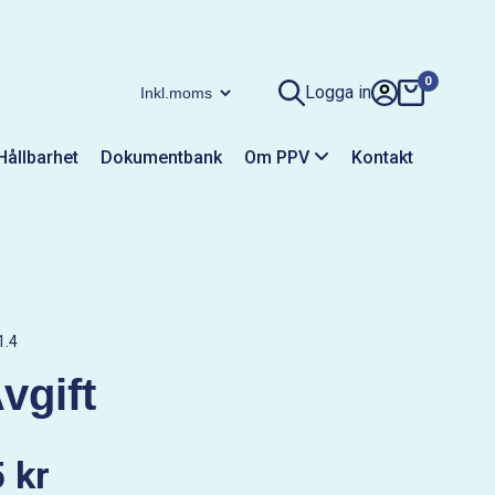
0
Logga in
Hållbarhet
Dokumentbank
Om PPV
Kontakt
1.4
vgift
 kr