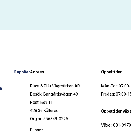
Supplier
Adress
Öppettider
Plast & Plåt Vägmärken AB
Mån-Tor: 07:00-
n
Besök: Bangårdsvägen 49
Fredag: 07:00-1
Post: Box 11
428 36 Kållered
Öppettider växe
Org.nr: 556349-0225
Växel: 031-997
E-post