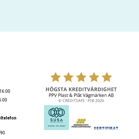
16:00
5:00
ltelefon
090