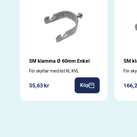
SM klamma Ø 60mm Enkel
SM k
För skyltar med list KL KVL
För sky
55,63 kr
166,2
Köp