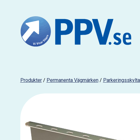
Produkter
/
Permanenta Vägmärken
/
Parkeringsskylta