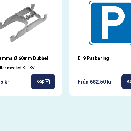
lamma Ø 60mm Dubbel
E19 Parkering
ltar med list KL , KVL
5 kr
Från 682,50 kr
Köp
K