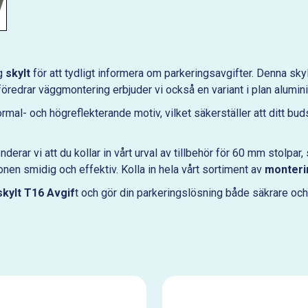
ig
skylt
för att tydligt informera om parkeringsavgifter. Denna skyl
öredrar väggmontering erbjuder vi också en variant i plan alumin
rmal- och högreflekterande motiv, vilket säkerställer att ditt buds
rar vi att du kollar in vårt urval av tillbehör för 60 mm stolpar,
nen smidig och effektiv. Kolla in hela vårt sortiment av
monterin
skylt T16 Avgif
t och gör din parkeringslösning både säkrare oc