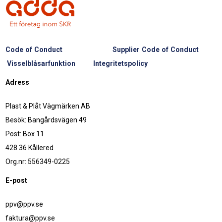
Code of Conduct
Supplier Code of Conduct
Visselblåsarfunktion
Integritetspolicy
Adress
Plast & Plåt Vägmärken AB
Besök: Bangårdsvägen 49
Post: Box 11
428 36 Kållered
Org.nr: 556349-0225
E-post
ppv@ppv.se
faktura@ppv.se