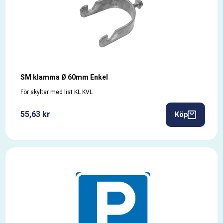
SM klamma Ø 60mm Enkel
För skyltar med list KL KVL
55,63 kr
Köp