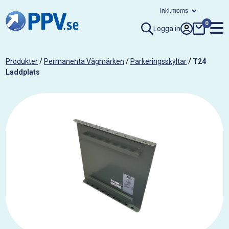
0
Logga in
Produkter
/
Permanenta Vägmärken
/
Parkeringsskyltar
/
T24
Laddplats