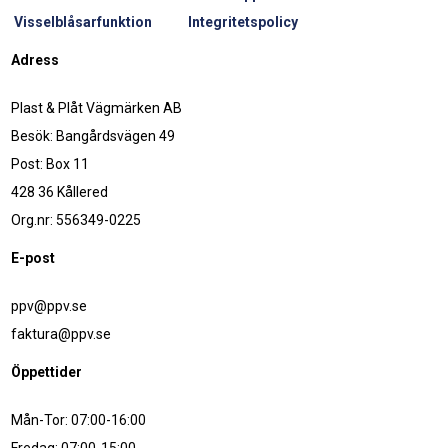
Visselblåsarfunktion
Integritetspolicy
Adress
Plast & Plåt Vägmärken AB
Besök: Bangårdsvägen 49
Post: Box 11
428 36 Kållered
Org.nr: 556349-0225
E-post
ppv@ppv.se
faktura@ppv.se
Öppettider
Mån-Tor: 07:00-16:00