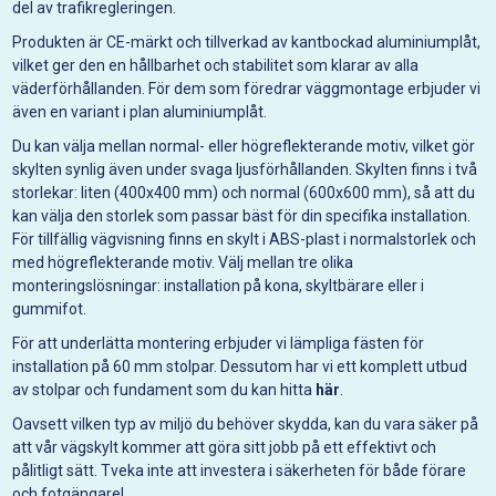
del av trafikregleringen.
Produkten är CE-märkt och tillverkad av kantbockad aluminiumplåt,
vilket ger den en hållbarhet och stabilitet som klarar av alla
väderförhållanden. För dem som föredrar väggmontage erbjuder vi
även en variant i plan aluminiumplåt.
Du kan välja mellan normal- eller högreflekterande motiv, vilket gör
skylten synlig även under svaga ljusförhållanden. Skylten finns i två
storlekar: liten (400x400 mm) och normal (600x600 mm), så att du
kan välja den storlek som passar bäst för din specifika installation.
För tillfällig vägvisning finns en skylt i ABS-plast i normalstorlek och
med högreflekterande motiv. Välj mellan tre olika
monteringslösningar: installation på kona, skyltbärare eller i
gummifot.
För att underlätta montering erbjuder vi lämpliga fästen för
installation på 60 mm stolpar. Dessutom har vi ett komplett utbud
av stolpar och fundament som du kan hitta
här
.
Oavsett vilken typ av miljö du behöver skydda, kan du vara säker på
att vår vägskylt kommer att göra sitt jobb på ett effektivt och
pålitligt sätt. Tveka inte att investera i säkerheten för både förare
och fotgängare!