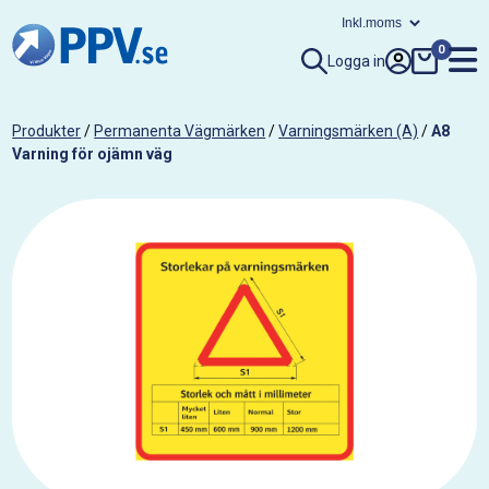
0
Logga in
Produkter
/
Permanenta Vägmärken
/
Varningsmärken (A)
/
A8
Varning för ojämn väg