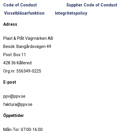
Code of Conduct
Supplier Code of Conduct
Visselblåsarfunktion
Integritetspolicy
Adress
Plast & Plåt Vägmärken AB
Besök: Bangårdsvägen 49
Post: Box 11
428 36 Kållered
Org.nr: 556349-0225
E-post
ppv@ppv.se
faktura@ppv.se
Öppettider
Mån-Tor: 07:00-16:00