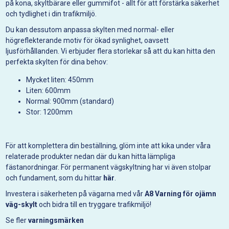
på kona, skyltbärare eller gummifot - allt för att förstärka säkerhet
och tydlighet i din trafikmiljö.
Du kan dessutom anpassa skylten med normal- eller
högreflekterande motiv för ökad synlighet, oavsett
ljusförhållanden. Vi erbjuder flera storlekar så att du kan hitta den
perfekta skylten för dina behov:
Mycket liten: 450mm
Liten: 600mm
Normal: 900mm (standard)
Stor: 1200mm
För att komplettera din beställning, glöm inte att kika under våra
relaterade produkter nedan där du kan hitta lämpliga
fästanordningar. För permanent vägskyltning har vi även stolpar
och fundament, som du hittar
här
.
Investera i säkerheten på vägarna med vår
A8 Varning för ojämn
väg-skylt
och bidra till en tryggare trafikmiljö!
Se fler
varningsmärken