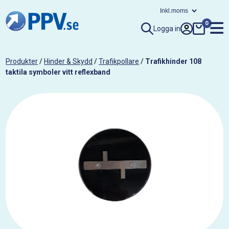
0
Logga in
Produkter
/
Hinder & Skydd
/
Trafikpollare
/
Trafikhinder 108
taktila symboler vitt reflexband