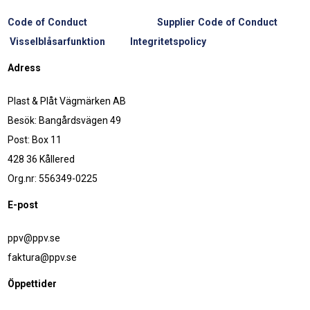
Code of Conduct
Supplier Code of Conduct
Visselblåsarfunktion
Integritetspolicy
Adress
Plast & Plåt Vägmärken AB
Besök: Bangårdsvägen 49
Post: Box 11
428 36 Kållered
Org.nr: 556349-0225
E-post
ppv@ppv.se
faktura@ppv.se
Öppettider