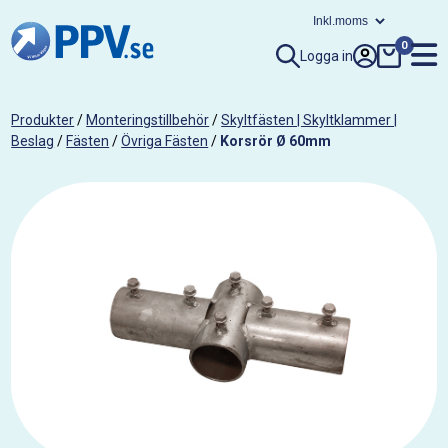
0
Logga in
Produkter
/
Monteringstillbehör
/
Skyltfästen | Skyltklammer |
Beslag
/
Fästen
/
Övriga Fästen
/
Korsrör Ø 60mm