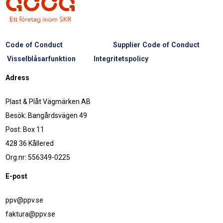
Code of Conduct
Supplier Code of Conduct
Visselblåsarfunktion
Integritetspolicy
Adress
Plast & Plåt Vägmärken AB
Besök: Bangårdsvägen 49
Post: Box 11
428 36 Kållered
Org.nr: 556349-0225
E-post
ppv@ppv.se
faktura@ppv.se