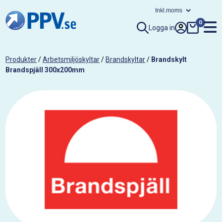
0
Logga in
Produkter
/
Arbetsmiljöskyltar
/
Brandskyltar
/
Brandskylt
Brandspjäll 300x200mm