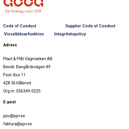
Code of Conduct
Supplier Code of Conduct
Visselblåsarfunktion
Integritetspolicy
Adress
Plast & Plåt Vägmärken AB
Besök: Bangårdsvägen 49
Post: Box 11
428 36 Kållered
Org.nr: 556349-0225
E-post
ppv@ppv.se
faktura@ppv.se