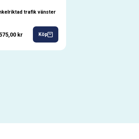
nkelriktad trafik vänster
575,00 kr
Köp