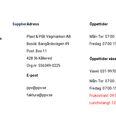
Supplier
Adress
Öppettider
Plast & Plåt Vägmärken AB
Mån-Tor: 07:00-
n
Besök: Bangårdsvägen 49
Fredag: 07:00-1
Post: Box 11
428 36 Kållered
Öppettider växe
Org.nr: 556349-0225
Växel: 031-997
E-post
Mån-Tor: 07:00-
ppv@ppv.se
Fredag: 07:00-1
faktura@ppv.se
Frukostrast: 09:
Lunchstängt: 12