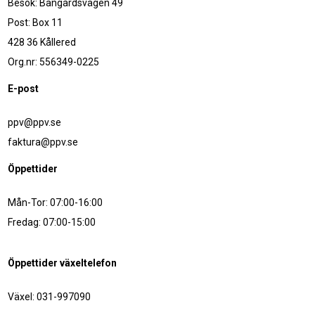
Besök: Bangårdsvägen 49
Post: Box 11
428 36 Kållered
Org.nr: 556349-0225
E-post
ppv@ppv.se
faktura@ppv.se
Öppettider
Mån-Tor: 07:00-16:00
Fredag: 07:00-15:00
Öppettider växeltelefon
Växel: 031-997090