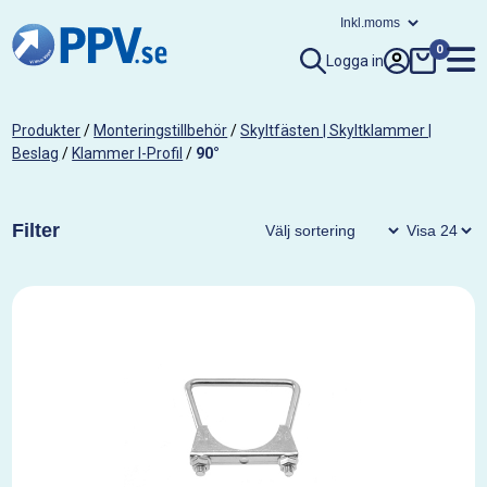
0
Logga in
Produkter
/
Monteringstillbehör
/
Skyltfästen | Skyltklammer |
Beslag
/
Klammer I-Profil
/
90°
Filter