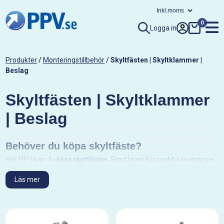
0
Logga in
Produkter
/
Monteringstillbehör
/
Skyltfästen | Skyltklammer |
Beslag
Skyltfästen | Skyltklammer
| Beslag
Behöver du köpa skyltfäste?
Hos PPV kan du
k
öpa skyltfästen
. Stort lager för snabba leveranser.
Vi har
skylt
fästen
både för runda rör och fyrkantsrör.
Läs mer
Osäker på vad du ska ha?
Tveka inte på att kontakta oss via mejl på ppv@ppv.se eller via
telefon på 031-99 70 90, vi hjälper dig att välja rätt produkt!