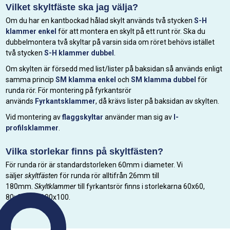
Vilket skyltfäste ska jag välja?
Om du har en kantbockad hålad skylt används två stycken
S-H
klammer enkel
för att montera en skylt på ett runt rör. Ska du
dubbelmontera två skyltar på varsin sida om röret behövs istället
två stycken
S-H klammer dubbel
.
Om skylten är försedd med list/lister på baksidan så används enligt
samma princip
SM klamma enkel
och
SM klamma dubbel
för
runda rör. För montering på fyrkantsrör
används
Fyrkantsklammer
, då krävs lister på baksidan av skylten.
Vid montering av
flaggskyltar
använder man sig av
I-
profilsklammer
.
Vilka storlekar finns på skyltfästen?
För runda rör är standardstorleken 60mm i diameter. Vi
säljer
skyltfästen
för runda rör alltifrån 26mm till
180mm.
Skyltklammer
till fyrkantsrör finns i storlekarna 60x60,
80x80 och 100x100.