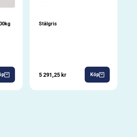
400kg
Stålgris
5 291,25 kr
öp
Köp