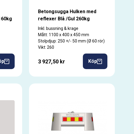
Betongsugga Hulken med
160kg
reflexer Blå /Gul 260kg
Inkl. bussning & krage
Mått: 1100 x 400 x 450 mm
Stolpdjup: 250 +/- 50 mm (Ø 60 rör)
Vikt: 260
3 927,50 kr
öp
Köp