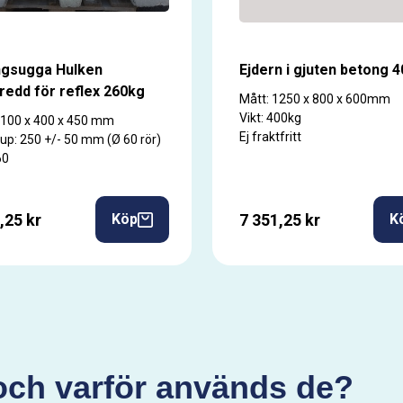
gsugga Hulken
Ejdern i gjuten betong 
redd för reflex 260kg
Mått: 1250 x 800 x 600mm
Vikt: 400kg
1100 x 400 x 450 mm
Ej fraktfritt
jup: 250 +/- 50 mm (Ø 60 rör)
60
,25 kr
7 351,25 kr
Köp
K
och varför används de?