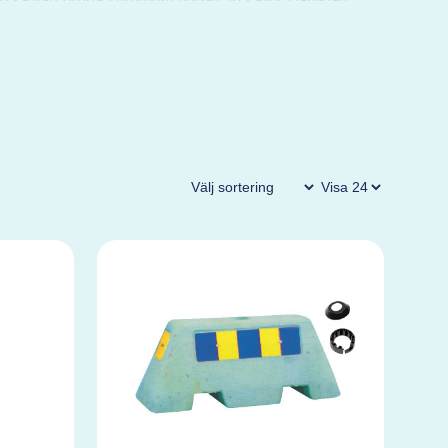
orska vårt breda sortiment nedan. Vi säljer självklart