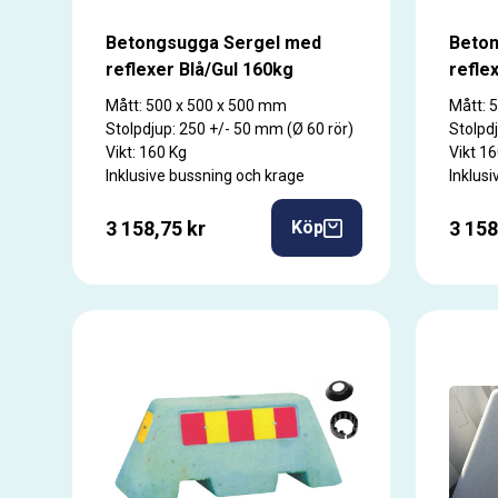
Betongsugga Sergel med
Beto
reflexer Blå/Gul 160kg
refle
Mått: 500 x 500 x 500 mm
Mått: 
Stolpdjup: 250 +/- 50 mm (Ø 60 rör)
Stolpd
Vikt: 160 Kg
Vikt 1
Inklusive bussning och krage
Inklus
3 158,75 kr
3 158
Köp