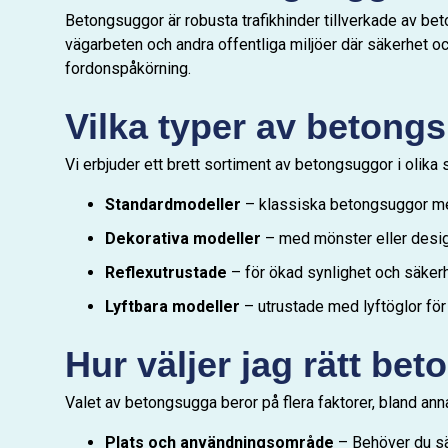
Betongsuggor är robusta trafikhinder tillverkade av beto
vägarbeten och andra offentliga miljöer där säkerhet oc
fordonspåkörning.
Vilka typer av betong
Vi erbjuder ett brett sortiment av betongsuggor i olika s
Standardmodeller
– klassiska betongsuggor med
Dekorativa modeller
– med mönster eller desig
Reflexutrustade
– för ökad synlighet och säkerhe
Lyftbara modeller
– utrustade med lyftöglor för
Hur väljer jag rätt be
Valet av betongsugga beror på flera faktorer, bland anna
Plats och användningsområde
– Behöver du sä