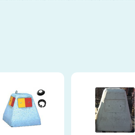
l riktigt bra pris. Vi har ett stort lager för snabba leveranser. Utf
r mejla till ppv@ppv.se så hjälper vi dig!