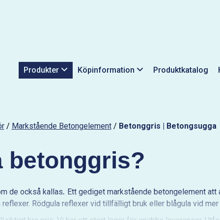
Produkter
Köpinformation
Produktkatalog
ör
/
Markstående Betongelement
/
Betonggris | Betongsugga
 betonggris?
m de också kallas
.
Ett gediget markstående betongelement att a
 reflexer. Rödgula reflexer vid tillfälligt bruk eller blågula vid m