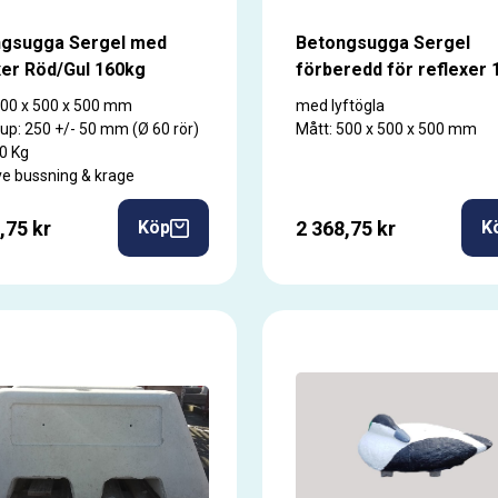
ngsugga Sergel med
Betongsugga Sergel
xer Röd/Gul 160kg
förberedd för reflexer 
500 x 500 x 500 mm
med lyftögla
jup: 250 +/- 50 mm (Ø 60 rör)
Mått: 500 x 500 x 500 mm
60 Kg
ive bussning & krage
,75 kr
2 368,75 kr
Köp
K