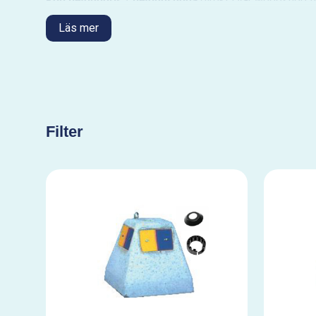
Köp betonggris
/
betongsugga
direkt i vår webbshop til
även
stolprör
.
Läs mer
Hittar du inte vad du söker?
Tveka inte att
kontakta oss
. Ring på 031-99-70-90 elle
Filter