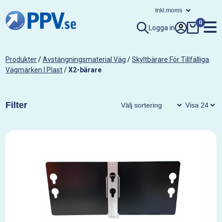
0
Logga in
Produkter
/
Avstängningsmaterial Väg
/
Skyltbärare För Tillfälliga
Vägmärken I Plast
/
X2-bärare
Filter