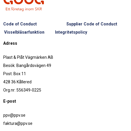
Code of Conduct
Supplier Code of Conduct
Visselblåsarfunktion
Integritetspolicy
Adress
Plast & Plåt Vägmärken AB
Besök: Bangårdsvägen 49
Post: Box 11
428 36 Kållered
Org.nr: 556349-0225
E-post
ppv@ppv.se
faktura@ppv.se