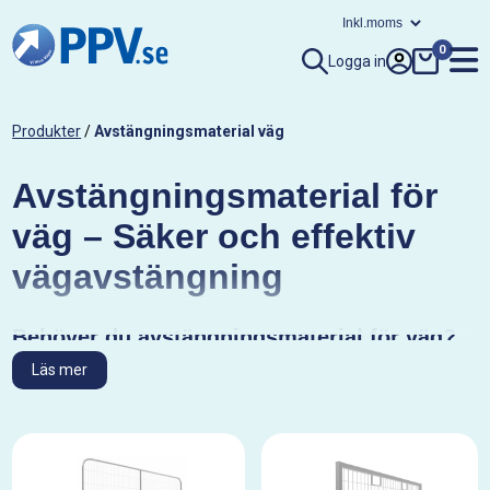
0
Logga in
Produkter
/
Avstängningsmaterial väg
Avstängningsmaterial för
väg – Säker och effektiv
vägavstängning
Behöver du avstängningsmaterial för väg?
Oavsett om du ska stänga av en väg för vägarbete, ett evenemang
Läs mer
eller en annan tillfällig avspärrning är rätt avstängningsmaterial
avgörande för säkerheten. Hos
PPV
hittar du ett brett sortiment av
vägavstängningsprodukter som passar både privata, företags- och
offentliga behov. Beställ direkt i vår webbshop eller
kontakta oss
så hjälper vi dig!