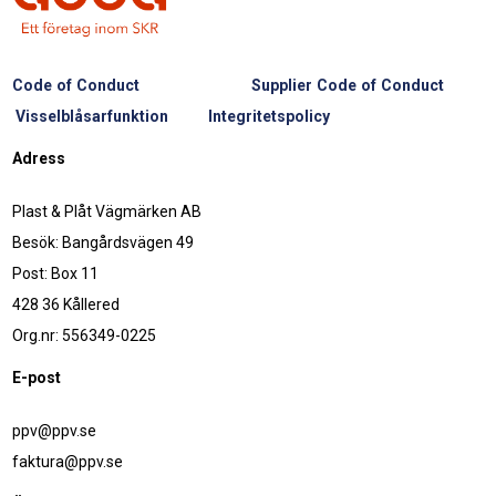
Code of Conduct
Supplier Code of Conduct
Visselblåsarfunktion
Integritetspolicy
Adress
Plast & Plåt Vägmärken AB
Besök: Bangårdsvägen 49
Post: Box 11
428 36 Kållered
Org.nr: 556349-0225
E-post
ppv@ppv.se
faktura@ppv.se